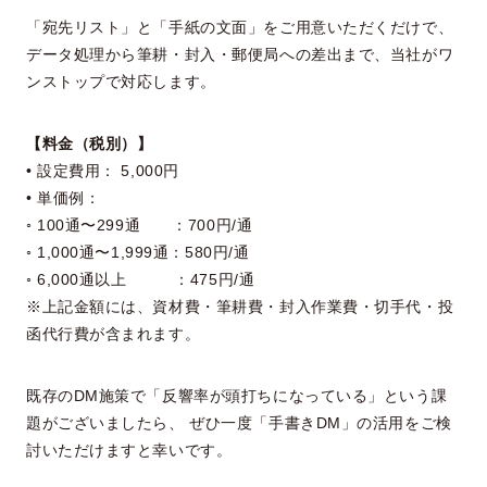
「宛先リスト」と「手紙の文面」をご用意いただくだけで、
データ処理から筆耕・封入・郵便局への差出まで、当社がワ
ンストップで対応します。
【料金（税別）】
• 設定費用： 5,000円
• 単価例：
◦ 100通〜299通 ：700円/通
◦ 1,000通〜1,999通：580円/通
◦ 6,000通以上 ：475円/通
※上記金額には、資材費・筆耕費・封入作業費・切手代・投
函代行費が含まれます。
既存のDM施策で「反響率が頭打ちになっている」という課
題がございましたら、 ぜひ一度「手書きDM」の活用をご検
討いただけますと幸いです。