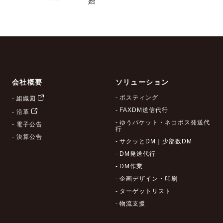
始
会社概要
ソリューション
- ポスティング
- 組織図
- FAXDM送信代行
- 沿革
- ゆうパケット・ネコポス発送代
- 電子公告
行
- 決算公告
- サクッとDM｜少部数DM
- DM発送代行
- DM作業
- 企画デザイン・印刷
- ターゲットリスト
- 物流支援